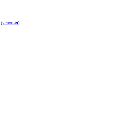
т
(условия)