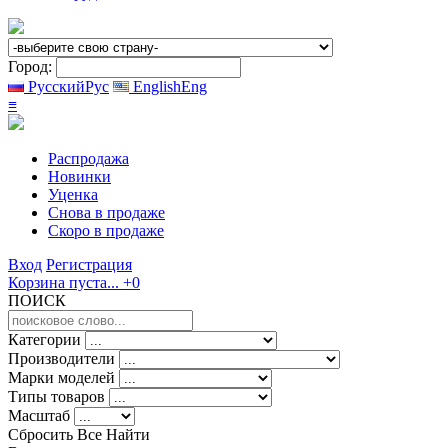
Город:
Русский
Рус
English
Eng
≡
Распродажа
Новинки
Уценка
Снова в продаже
Скоро
в продаже
Вход
Регистрация
Корзина пуста...
+0
ПОИСК
Категории
Производители
Марки моделей
Типы товаров
Масштаб
Сбросить Все
Найти