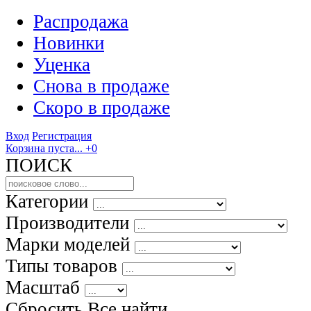
Распродажа
Новинки
Уценка
Снова в продаже
Скоро
в продаже
Вход
Регистрация
Корзина пуста...
+0
ПОИСК
Категории
Производители
Марки моделей
Типы товаров
Масштаб
Сбросить Все
найти