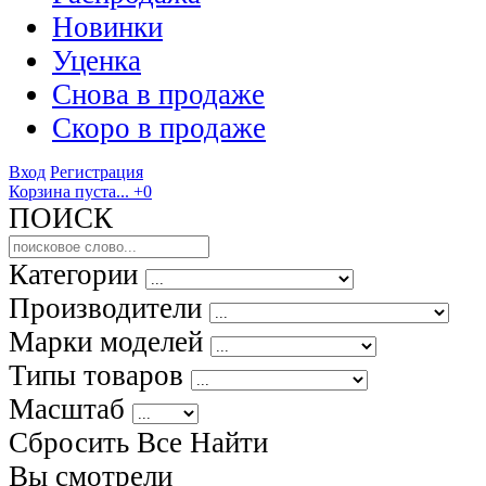
Новинки
Уценка
Снова в продаже
Скоро
в продаже
Вход
Регистрация
Корзина пуста...
+0
ПОИСК
Категории
Производители
Марки моделей
Типы товаров
Масштаб
Сбросить Все
Найти
Вы смотрели