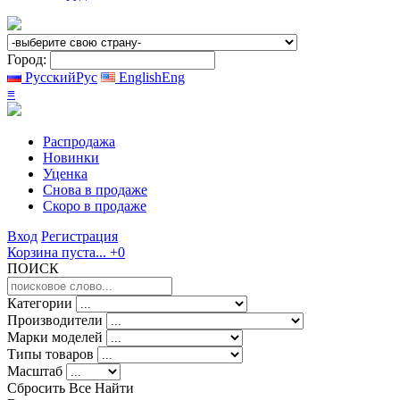
Город:
Русский
Рус
English
Eng
≡
Распродажа
Новинки
Уценка
Снова в продаже
Скоро
в продаже
Вход
Регистрация
Корзина пуста...
+0
ПОИСК
Категории
Производители
Марки моделей
Типы товаров
Масштаб
Сбросить Все
Найти