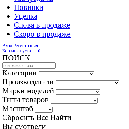
Новинки
Уценка
Снова в продаже
Скоро
в продаже
Вход
Регистрация
Корзина пуста...
+0
ПОИСК
Категории
Производители
Марки моделей
Типы товаров
Масштаб
Сбросить Все
Найти
Вы смотрели