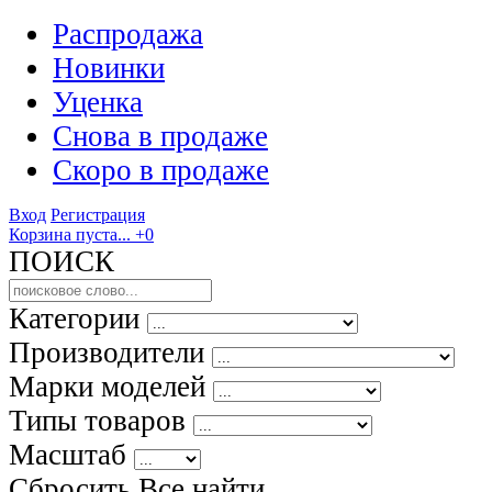
Распродажа
Новинки
Уценка
Снова в продаже
Скоро
в продаже
Вход
Регистрация
Корзина пуста...
+0
ПОИСК
Категории
Производители
Марки моделей
Типы товаров
Масштаб
Сбросить Все
найти