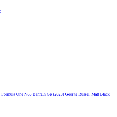
c
rmula One N63 Bahrain Gp (2023) George Russel, Matt Black