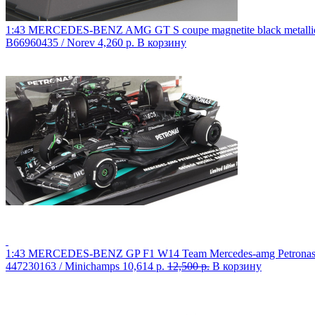
1:43 MERCEDES-BENZ AMG GT S coupe magnetite black metalli
B66960435 / Norev
4,260 р.
В корзину
1:43 MERCEDES-BENZ GP F1 W14 Team Mercedes-amg Petronas Fo
447230163 / Minichamps
10,614 р.
12,500 р.
В корзину