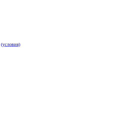
т
(условия)