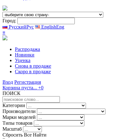
Город:
Русский
Рус
English
Eng
≡
Распродажа
Новинки
Уценка
Снова в продаже
Скоро
в продаже
Вход
Регистрация
Корзина пуста...
+0
ПОИСК
Категории
Производители
Марки моделей
Типы товаров
Масштаб
Сбросить Все
Найти