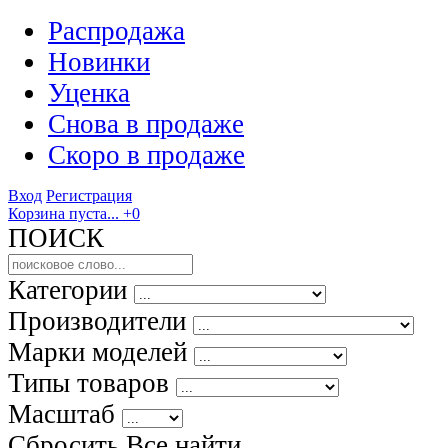
Распродажа
Новинки
Уценка
Снова в продаже
Скоро
в продаже
Вход
Регистрация
Корзина пуста...
+0
ПОИСК
Категории
Производители
Марки моделей
Типы товаров
Масштаб
Сбросить Все
найти