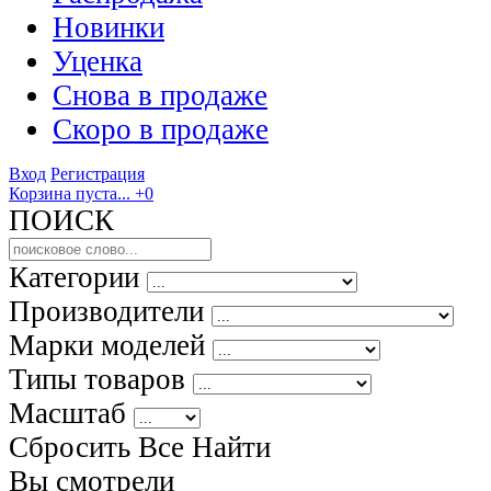
Новинки
Уценка
Снова в продаже
Скоро
в продаже
Вход
Регистрация
Корзина пуста...
+0
ПОИСК
Категории
Производители
Марки моделей
Типы товаров
Масштаб
Сбросить Все
Найти
Вы смотрели