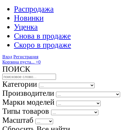
Распродажа
Новинки
Уценка
Снова в продаже
Скоро
в продаже
Вход
Регистрация
Корзина пуста...
+0
ПОИСК
Категории
Производители
Марки моделей
Типы товаров
Масштаб
Сбросить Все
найти