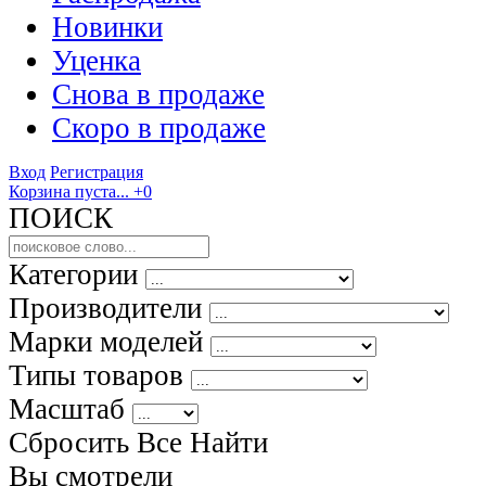
Новинки
Уценка
Снова в продаже
Скоро
в продаже
Вход
Регистрация
Корзина пуста...
+0
ПОИСК
Категории
Производители
Марки моделей
Типы товаров
Масштаб
Сбросить Все
Найти
Вы смотрели