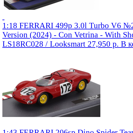
1:18 FERRARI 499p 3.0l Turbo V6 №2
Version (2024) - Con Vetrina - With S
LS18RC028 / Looksmart
27,950 р.
В к
1:43 FERRARI 206sp Dino Spider Team 