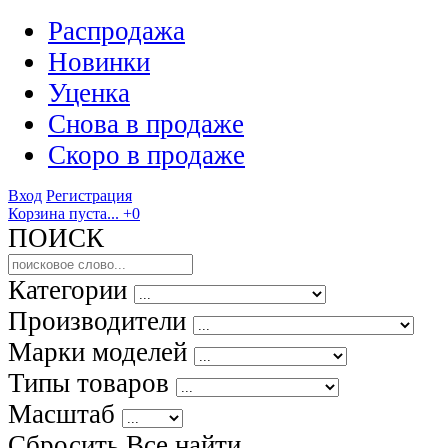
Распродажа
Новинки
Уценка
Снова в продаже
Скоро
в продаже
Вход
Регистрация
Корзина пуста...
+0
ПОИСК
Категории
Производители
Марки моделей
Типы товаров
Масштаб
Сбросить Все
найти