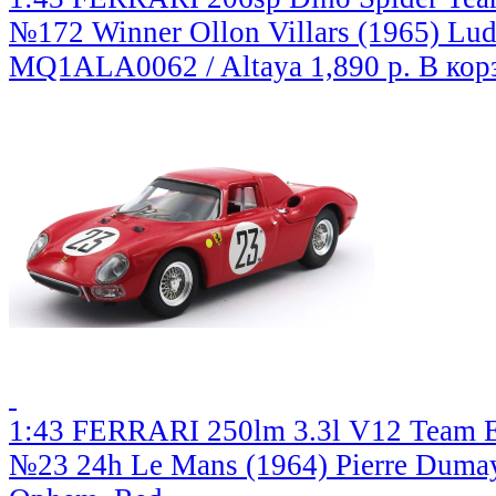
№172 Winner Ollon Villars (1965) Ludo
MQ1ALA0062 / Altaya
1,890 р.
В кор
1:43 FERRARI 250lm 3.3l V12 Team E
№23 24h Le Mans (1964) Pierre Dumay