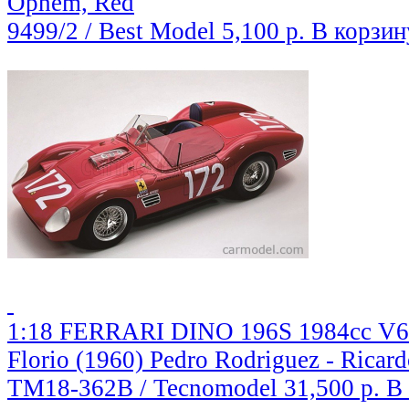
Ophem, Red
9499/2 / Best Model
5,100 р.
В корзин
1:18 FERRARI DINO 196S 1984cc V6 
Florio (1960) Pedro Rodriguez - Ricar
TM18-362B / Tecnomodel
31,500 р.
В