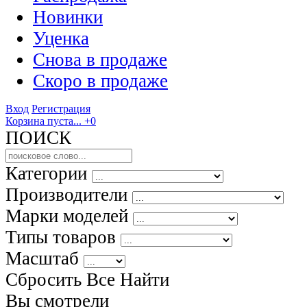
Новинки
Уценка
Снова в продаже
Скоро
в продаже
Вход
Регистрация
Корзина пуста...
+0
ПОИСК
Категории
Производители
Марки моделей
Типы товаров
Масштаб
Сбросить Все
Найти
Вы смотрели