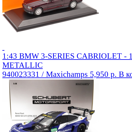
1:43 BMW 3-SERIES CABRIOLET - 1
METALLIC
940023331 / Maxichamps
5,950 р.
В к