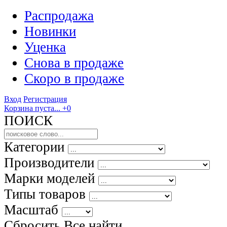
Распродажа
Новинки
Уценка
Снова в продаже
Скоро
в продаже
Вход
Регистрация
Корзина пуста...
+0
ПОИСК
Категории
Производители
Марки моделей
Типы товаров
Масштаб
Сбросить Все
найти