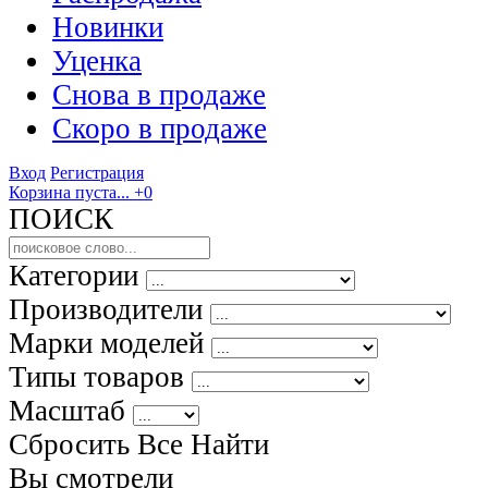
Новинки
Уценка
Снова в продаже
Скоро
в продаже
Вход
Регистрация
Корзина пуста...
+0
ПОИСК
Категории
Производители
Марки моделей
Типы товаров
Масштаб
Сбросить Все
Найти
Вы смотрели