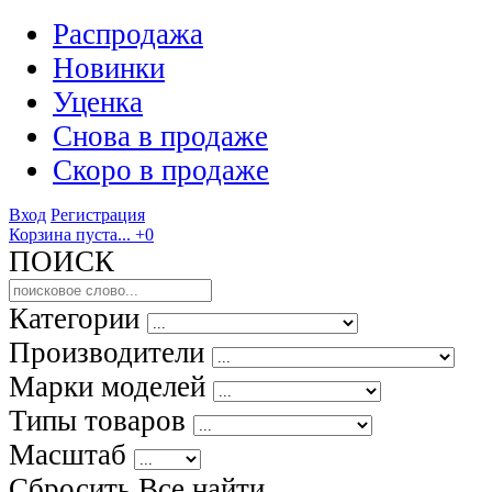
Распродажа
Новинки
Уценка
Снова в продаже
Скоро
в продаже
Вход
Регистрация
Корзина пуста...
+0
ПОИСК
Категории
Производители
Марки моделей
Типы товаров
Масштаб
Сбросить Все
найти