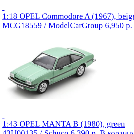
1:18 OPEL Commodore A (1967), beige
MCG18559 / ModelCarGroup
6,950 р
1:43 OPEL MANTA B (1980), green
43U00135 / Schuco
6,390 р.
В корзин