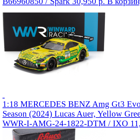
B66960850 / Spark
30,950 р.
В корзин
1:18 MERCEDES BENZ Amg Gt3 Evo
Season (2024) Lucas Auer, Yellow Gre
WWR-I-AMG-24-1822-DTM / IXO
11