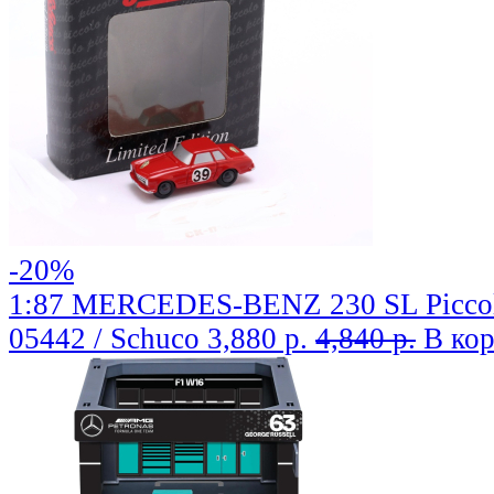
-20%
1:87 MERCEDES-BENZ 230 SL Piccolo
05442 / Schuco
3,880 р.
4,840 р.
В ко