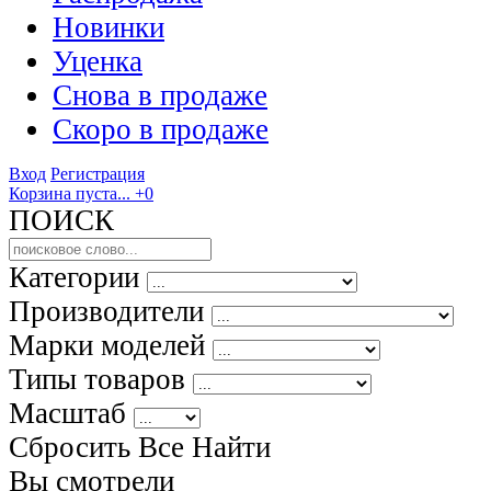
Новинки
Уценка
Снова в продаже
Скоро
в продаже
Вход
Регистрация
Корзина пуста...
+0
ПОИСК
Категории
Производители
Марки моделей
Типы товаров
Масштаб
Сбросить Все
Найти
Вы смотрели