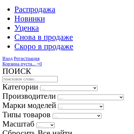
Распродажа
Новинки
Уценка
Снова в продаже
Скоро
в продаже
Вход
Регистрация
Корзина пуста...
+0
ПОИСК
Категории
Производители
Марки моделей
Типы товаров
Масштаб
Сбросить Все
найти