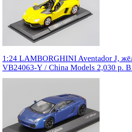
1:24 LAMBORGHINI Aventador J, жё
VB24063-Y / China Models
2,030 р.
В