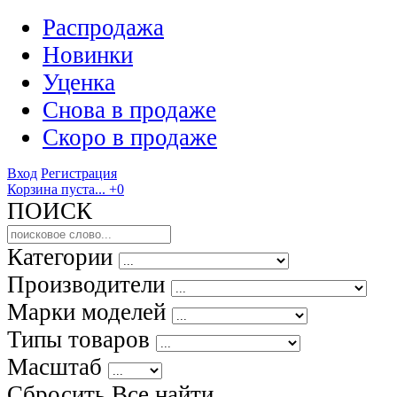
Распродажа
Новинки
Уценка
Снова в продаже
Скоро
в продаже
Вход
Регистрация
Корзина пуста...
+0
ПОИСК
Категории
Производители
Марки моделей
Типы товаров
Масштаб
Сбросить Все
найти