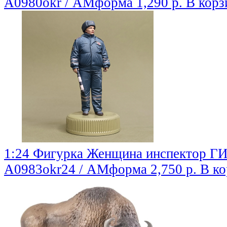
A0980okr / АМформа
1,290 р.
В корз
1:24 Фигурка Женщина инспектор Г
A0983okr24 / АМформа
2,750 р.
В ко