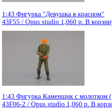
1:43 Фигурка "Девушка в красном"
43F55 / Opus studio
1,060 р.
В корзин
1:43 Фигурка Каменщик с молотком (
43F06-2 / Opus studio
1,060 р.
В корз