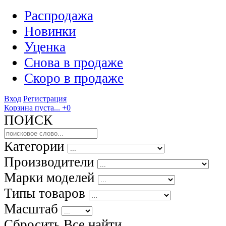
Распродажа
Новинки
Уценка
Снова в продаже
Скоро
в продаже
Вход
Регистрация
Корзина пуста...
+0
ПОИСК
Категории
Производители
Марки моделей
Типы товаров
Масштаб
Сбросить Все
найти