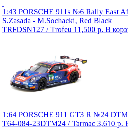
1:43 PORSCHE 911s №6 Rally East Afr
S.Zasada - M.Sochacki, Red Black
TRFDSN127 / Trofeu
11,500 р.
В корз
1:64 PORSCHE 911 GT3 R №24 DTM-S
T64-084-23DTM24 / Tarmac
3,610 р.