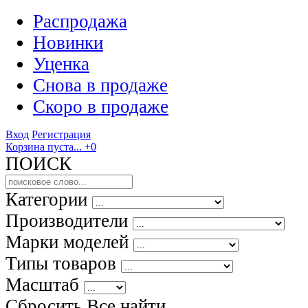
Распродажа
Новинки
Уценка
Снова в продаже
Скоро
в продаже
Вход
Регистрация
Корзина пуста...
+0
ПОИСК
Категории
Производители
Марки моделей
Типы товаров
Масштаб
Сбросить Все
найти