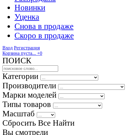
Новинки
Уценка
Снова в продаже
Скоро
в продаже
Вход
Регистрация
Корзина пуста...
+0
ПОИСК
Категории
Производители
Марки моделей
Типы товаров
Масштаб
Сбросить Все
Найти
Вы смотрели