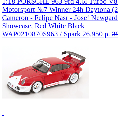
1:18 PORSCHE 963 9rd 4.6l Turbo V8
Motorsport №7 Winner 24h Daytona (2
Cameron - Felipe Nasr - Josef Newgard
Showcase, Red White Black
WAP0210870S963 / Spark
26,950 р.
3