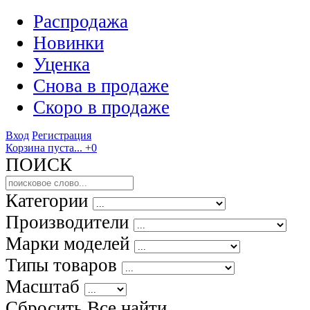
Распродажа
Новинки
Уценка
Снова в продаже
Скоро
в продаже
Вход
Регистрация
Корзина пуста...
+0
ПОИСК
Категории
Производители
Марки моделей
Типы товаров
Масштаб
Сбросить Все
найти