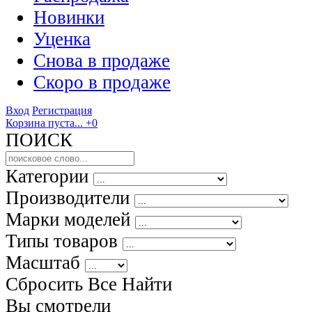
Новинки
Уценка
Снова в продаже
Скоро
в продаже
Вход
Регистрация
Корзина пуста...
+0
ПОИСК
Категории
Производители
Марки моделей
Типы товаров
Масштаб
Сбросить Все
Найти
Вы смотрели