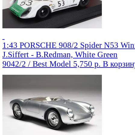
1:43 PORSCHE 908/2 Spider N53 Winn
J.Siffert - B.Redman, White Green
9042/2 / Best Model
5,750 р.
В корзин