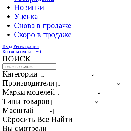
Новинки
Уценка
Снова в продаже
Скоро
в продаже
Вход
Регистрация
Корзина пуста...
+0
ПОИСК
Категории
Производители
Марки моделей
Типы товаров
Масштаб
Сбросить Все
Найти
Вы смотрели