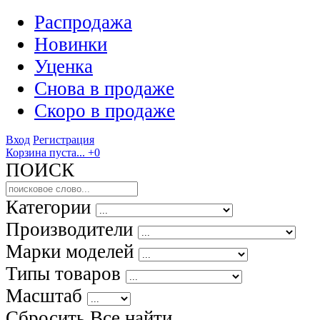
Распродажа
Новинки
Уценка
Снова в продаже
Скоро
в продаже
Вход
Регистрация
Корзина пуста...
+0
ПОИСК
Категории
Производители
Марки моделей
Типы товаров
Масштаб
Сбросить Все
найти