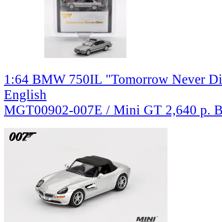
1:64 BMW 750IL "Tomorrow Never Di
English
MGT00902-007E / Mini GT
2,640 р.
В