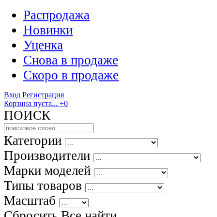
Распродажа
Новинки
Уценка
Снова в продаже
Скоро
в продаже
Вход
Регистрация
Корзина пуста...
+0
ПОИСК
Категории
Производители
Марки моделей
Типы товаров
Масштаб
Сбросить Все
найти