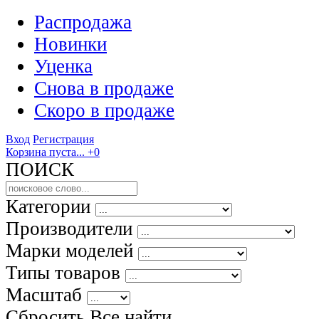
Распродажа
Новинки
Уценка
Снова в продаже
Скоро
в продаже
Вход
Регистрация
Корзина пуста...
+0
ПОИСК
Категории
Производители
Марки моделей
Типы товаров
Масштаб
Сбросить Все
найти