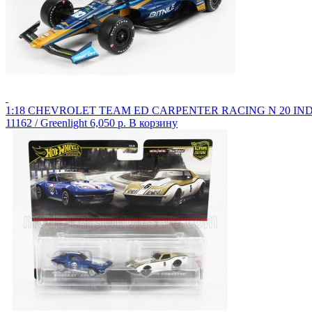
1:18 CHEVROLET TEAM ED CARPENTER RACING N 20 INDI
11162 / Greenlight
6,050 р.
В корзину