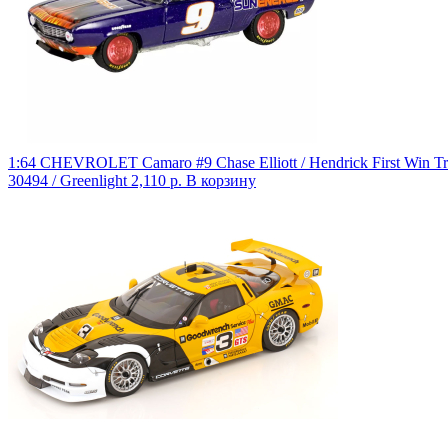
1:64 CHEVROLET Camaro #9 Chase Elliott / Hendrick First Win Tr
30494 / Greenlight
2,110 р.
В корзину