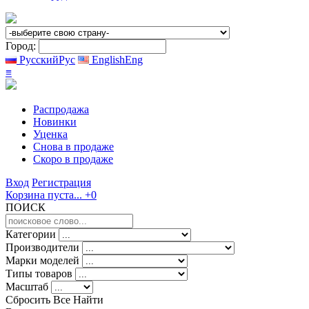
Город:
Русский
Рус
English
Eng
≡
Распродажа
Новинки
Уценка
Снова в продаже
Скоро
в продаже
Вход
Регистрация
Корзина пуста...
+0
ПОИСК
Категории
Производители
Марки моделей
Типы товаров
Масштаб
Сбросить Все
Найти