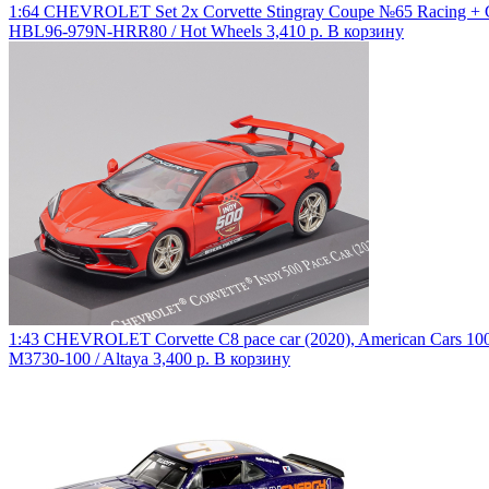
1:64 CHEVROLET Set 2x Corvette Stingray Coupe №65 Racing + 
HBL96-979N-HRR80 / Hot Wheels
3,410 р.
В корзину
1:43 CHEVROLET Corvette C8 pace car (2020), American Cars 10
M3730-100 / Altaya
3,400 р.
В корзину