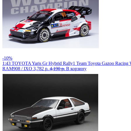
-10%
1:43 TOYOTA Yaris Gr Hybrid Rally1 Team Toyota Gazoo Racing Wr
RAM908 / IXO
3,782 р.
4,190 р.
В корзину