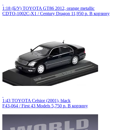
1:18 (Б/У) TOYOTA GT86 2012, orange metallic
CDTO-1002C-X1 / Century Dragon
11,950 р.
В корзину
1:43 TOYOTA Celsior (2001), black
F43-064 / First 43 Models
5,750 р.
В корзину