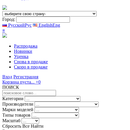
Город:
Русский
Рус
English
Eng
≡
Распродажа
Новинки
Уценка
Снова в продаже
Скоро
в продаже
Вход
Регистрация
Корзина пуста...
+0
ПОИСК
Категории
Производители
Марки моделей
Типы товаров
Масштаб
Сбросить Все
Найти