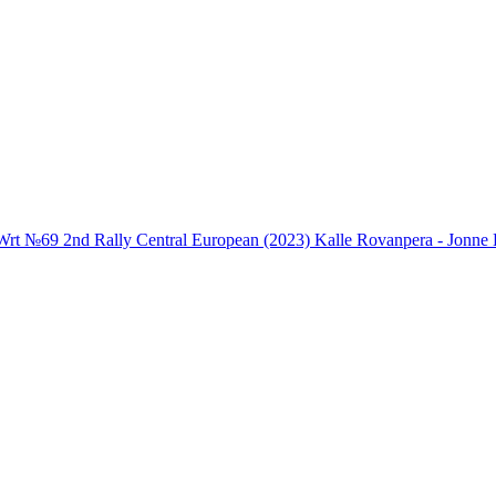
t №69 2nd Rally Central European (2023) Kalle Rovanpera - Jonne 