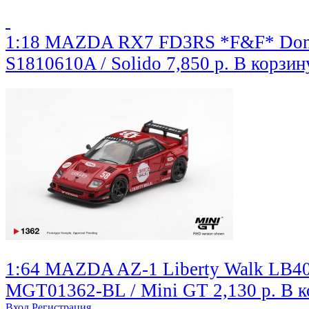
1:18 MAZDA RX7 FD3RS *F&F* Dom
S1810610A / Solido
7,850 р.
В корзин
1:64 MAZDA AZ-1 Liberty Walk LB40 
MGT01362-BL / Mini GT
2,130 р.
В к
Вход
Регистрация