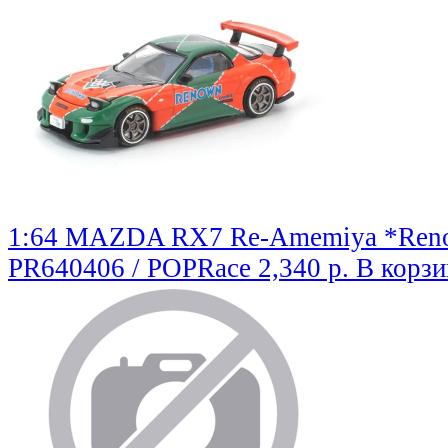
1:64 MAZDA RX7 Re-Amemiya *Renow
PR640406 / POPRace
2,340 р.
В корзи