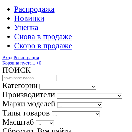
Распродажа
Новинки
Уценка
Снова в продаже
Скоро
в продаже
Вход
Регистрация
Корзина пуста...
+0
ПОИСК
Категории
Производители
Марки моделей
Типы товаров
Масштаб
Сбросить Все
найти