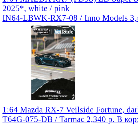
2025*, white / pink
IN64-LBWK-RX7-08 / Inno Models
3,
1:64 Mazda RX-7 Veilside Fortune, dar
T64G-075-DB / Tarmac
2,340 р.
В кор