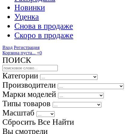
Новинки
Уценка
Снова в продаже
Скоро
в продаже
Вход
Регистрация
Корзина пуста...
+0
ПОИСК
Категории
Производители
Марки моделей
Типы товаров
Масштаб
Сбросить Все
Найти
Вы смотрели