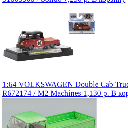
1:64 VOLKSWAGEN Double Cab Truc
R672174 / M2 Machines
1,130 р.
В ко