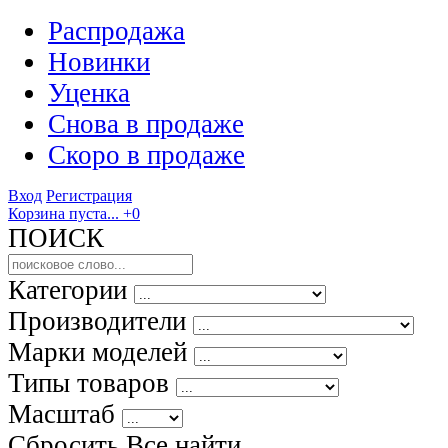
Распродажа
Новинки
Уценка
Снова в продаже
Скоро
в продаже
Вход
Регистрация
Корзина пуста...
+0
ПОИСК
Категории
Производители
Марки моделей
Типы товаров
Масштаб
Сбросить Все
найти