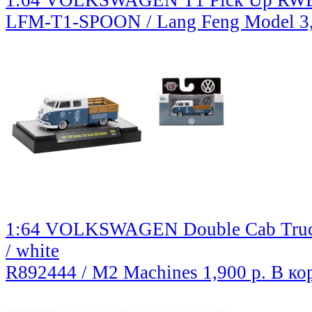
1:64 VOLKSWAGEN T1 Pick Up RWB
LFM-T1-SPOON / Lang Feng Model
3
1:64 VOLKSWAGEN Double Cab Truck
/ white
R892444 / M2 Machines
1,900 р.
В ко