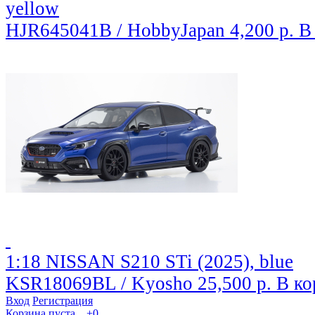
yellow
HJR645041B / HobbyJapan
4,200 р.
В
1:18 NISSAN S210 STi (2025), blue
KSR18069BL / Kyosho
25,500 р.
В ко
Вход
Регистрация
Корзина пуста...
+0