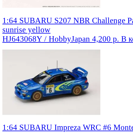
1:64 SUBARU S207 NBR Challenge Pac
sunrise yellow
HJ643068Y / HobbyJapan
4,200 р.
В к
1:64 SUBARU Impreza WRC #6 Monte C