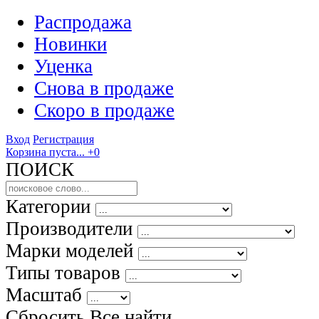
Распродажа
Новинки
Уценка
Снова в продаже
Скоро
в продаже
Вход
Регистрация
Корзина пуста...
+0
ПОИСК
Категории
Производители
Марки моделей
Типы товаров
Масштаб
Сбросить Все
найти