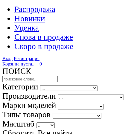
Распродажа
Новинки
Уценка
Снова в продаже
Скоро
в продаже
Вход
Регистрация
Корзина пуста...
+0
ПОИСК
Категории
Производители
Марки моделей
Типы товаров
Масштаб
Сбросить Все
найти