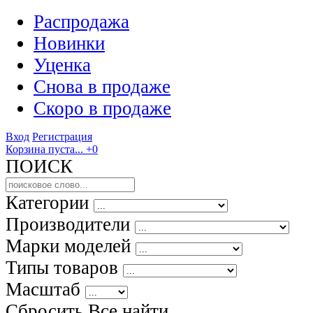
Распродажа
Новинки
Уценка
Снова в продаже
Скоро
в продаже
Вход
Регистрация
Корзина пуста...
+0
ПОИСК
Категории
Производители
Марки моделей
Типы товаров
Масштаб
Сбросить Все
найти