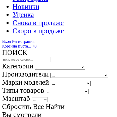
Новинки
Уценка
Снова в продаже
Скоро
в продаже
Вход
Регистрация
Корзина пуста...
+0
ПОИСК
Категории
Производители
Марки моделей
Типы товаров
Масштаб
Сбросить Все
Найти
Вы смотрели