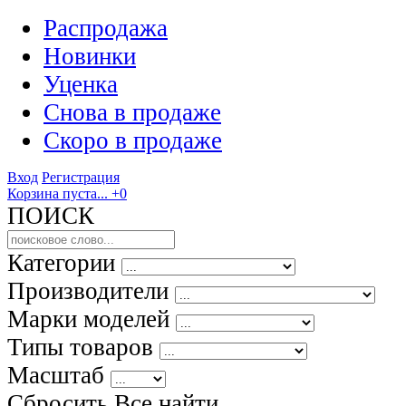
Распродажа
Новинки
Уценка
Снова в продаже
Скоро
в продаже
Вход
Регистрация
Корзина пуста...
+0
ПОИСК
Категории
Производители
Марки моделей
Типы товаров
Масштаб
Сбросить Все
найти