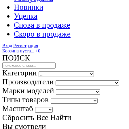
Новинки
Уценка
Снова в продаже
Скоро
в продаже
Вход
Регистрация
Корзина пуста...
+0
ПОИСК
Категории
Производители
Марки моделей
Типы товаров
Масштаб
Сбросить Все
Найти
Вы смотрели