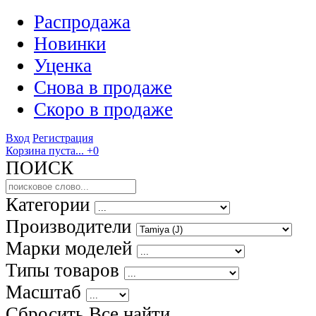
Распродажа
Новинки
Уценка
Снова в продаже
Скоро
в продаже
Вход
Регистрация
Корзина пуста...
+0
ПОИСК
Категории
Производители
Марки моделей
Типы товаров
Масштаб
Сбросить Все
найти