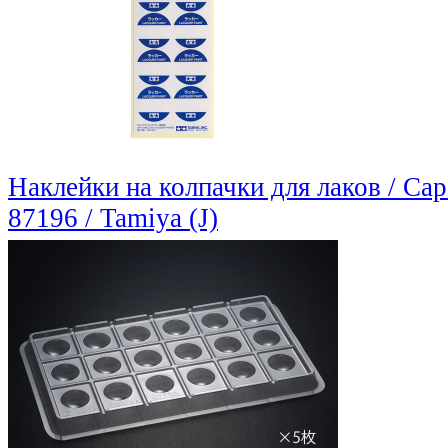
Наклейки на колпачки для лаков / Cap 
87196 / Tamiya (J)