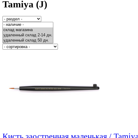
Tamiya (J)
Кисть заостренная маленькая / Tamiy