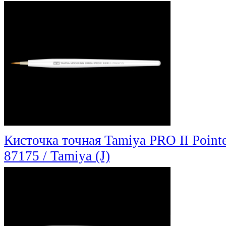
Кисточка точная Tamiya PRO II Point
87175 / Tamiya (J)