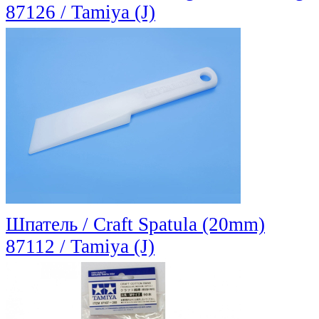
87126 / Tamiya (J)
Шпатель / Craft Spatula (20mm)
87112 / Tamiya (J)