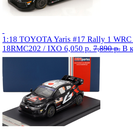
1:18 TOYOTA Yaris #17 Rally 1 WRC R
18RMC202 / IXO
6,050 р.
7,890 р.
В 