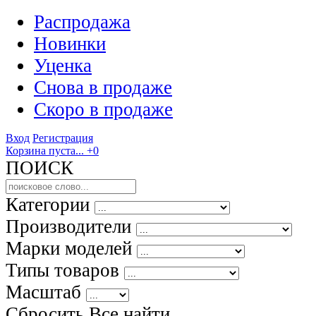
Распродажа
Новинки
Уценка
Снова в продаже
Скоро
в продаже
Вход
Регистрация
Корзина пуста...
+0
ПОИСК
Категории
Производители
Марки моделей
Типы товаров
Масштаб
Сбросить Все
найти