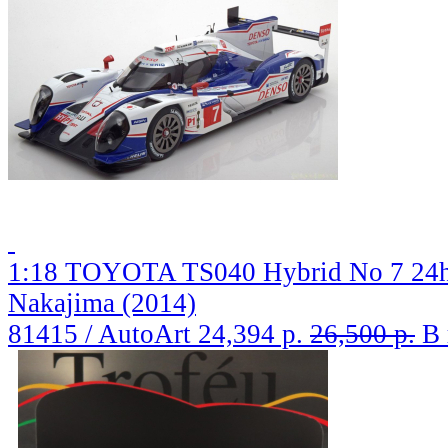
1:18 TOYOTA TS040 Hybrid No 7 24h L
Nakajima (2014)
81415 / AutoArt
24,394 р.
26,500 р.
В