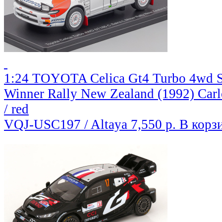
1:24 TOYOTA Celica Gt4 Turbo 4wd S
Winner Rally New Zealand (1992) Carl
/ red
VQJ-USC197 / Altaya
7,550 р.
В корз