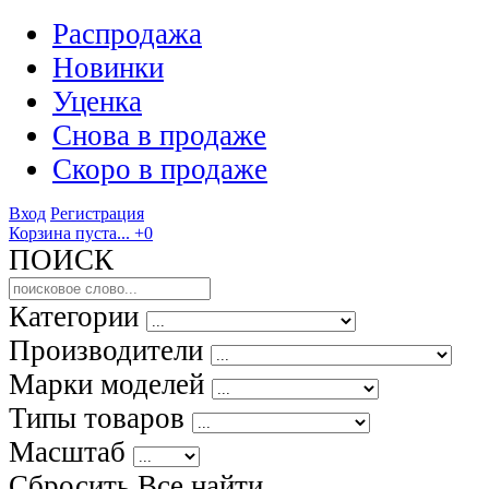
Распродажа
Новинки
Уценка
Снова в продаже
Скоро
в продаже
Вход
Регистрация
Корзина пуста...
+0
ПОИСК
Категории
Производители
Марки моделей
Типы товаров
Масштаб
Сбросить Все
найти