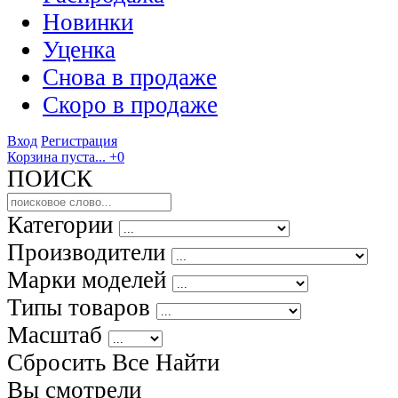
Новинки
Уценка
Снова в продаже
Скоро
в продаже
Вход
Регистрация
Корзина пуста...
+0
ПОИСК
Категории
Производители
Марки моделей
Типы товаров
Масштаб
Сбросить Все
Найти
Вы смотрели