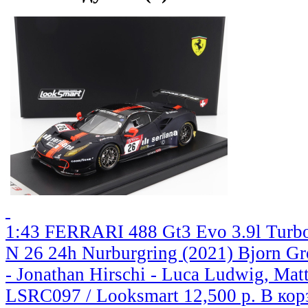
1:43 FERRARI 488 Gt3 Evo 3.9l Turb
N 26 24h Nurburgring (2021) Bjorn G
- Jonathan Hirschi - Luca Ludwig, Mat
LSRC097 / Looksmart
12,500 р.
В кор