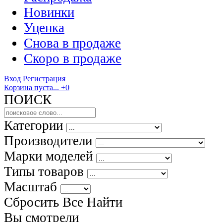
Новинки
Уценка
Снова в продаже
Скоро
в продаже
Вход
Регистрация
Корзина пуста...
+0
ПОИСК
Категории
Производители
Марки моделей
Типы товаров
Масштаб
Сбросить Все
Найти
Вы смотрели