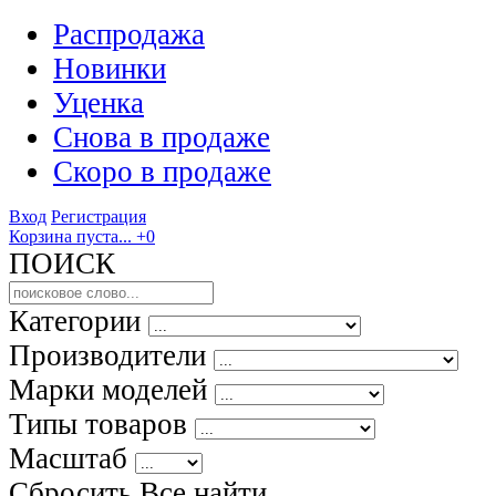
Распродажа
Новинки
Уценка
Снова в продаже
Скоро
в продаже
Вход
Регистрация
Корзина пуста...
+0
ПОИСК
Категории
Производители
Марки моделей
Типы товаров
Масштаб
Сбросить Все
найти