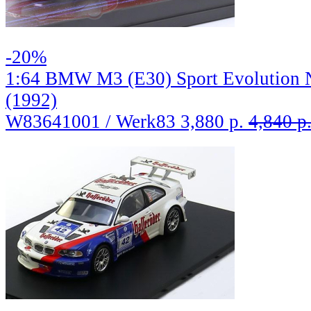
-20%
1:64 BMW M3 (E30) Sport Evolutio
(1992)
W83641001 / Werk83
3,880 р.
4,840 р