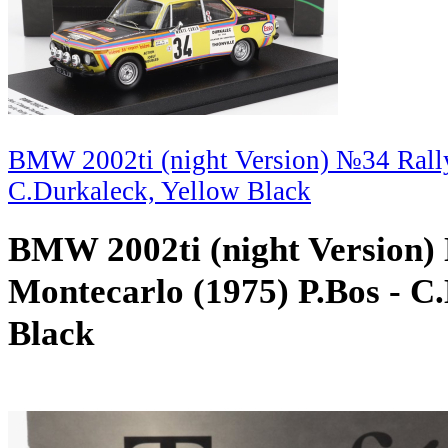
BMW 2002ti (night Version) №34 Rally
C.Durkaleck, Yellow Black
BMW 2002ti (night Version)
Montecarlo (1975) P.Bos - C
Black