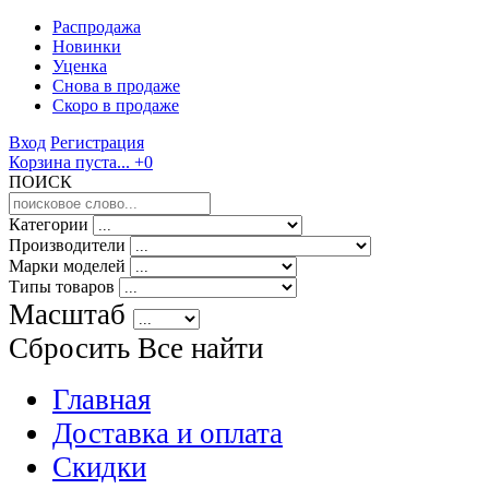
Распродажа
Новинки
Уценка
Снова в продаже
Скоро
в продаже
Вход
Регистрация
Корзина пуста...
+0
ПОИСК
Категории
Производители
Марки моделей
Типы товаров
Масштаб
Сбросить Все
найти
Главная
Доставка и оплата
Скидки