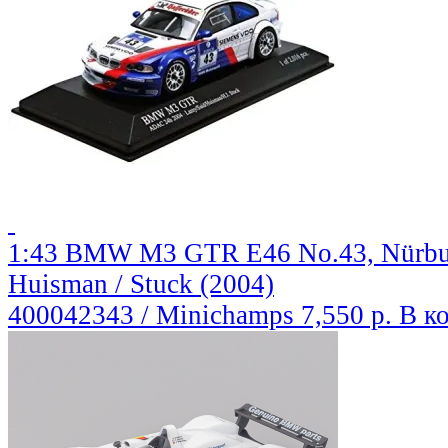
1:43 BMW M3 GTR E46 No.43, Nürburg
Huisman / Stuck (2004)
400042343 / Minichamps
7,550 р.
В к