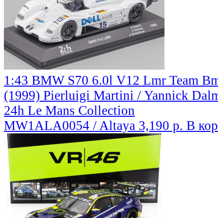
1:43 BMW S70 6.0l V12 Lmr Team Bm
(1999) Pierluigi Martini / Yannick Da
24h Le Mans Collection
MW1ALA0054 / Altaya
3,190 р.
В ко