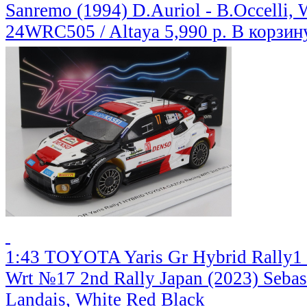
Sanremo (1994) D.Auriol - B.Occelli,
24WRC505 / Altaya
5,990 р.
В корзин
1:43 TOYOTA Yaris Gr Hybrid Rally1
Wrt №17 2nd Rally Japan (2023) Sebast
Landais, White Red Black