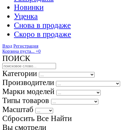
Новинки
Уценка
Снова в продаже
Скоро
в продаже
Вход
Регистрация
Корзина пуста...
+0
ПОИСК
Категории
Производители
Марки моделей
Типы товаров
Масштаб
Сбросить Все
Найти
Вы смотрели