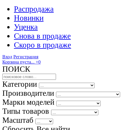
Распродажа
Новинки
Уценка
Снова в продаже
Скоро
в продаже
Вход
Регистрация
Корзина пуста...
+0
ПОИСК
Категории
Производители
Марки моделей
Типы товаров
Масштаб
Сбросить Все
найти