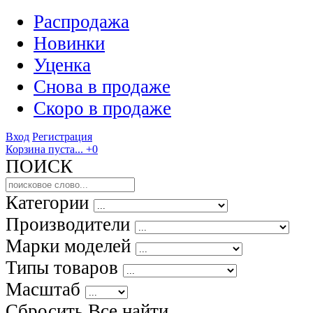
Распродажа
Новинки
Уценка
Снова в продаже
Скоро
в продаже
Вход
Регистрация
Корзина пуста...
+0
ПОИСК
Категории
Производители
Марки моделей
Типы товаров
Масштаб
Сбросить Все
найти