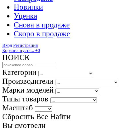
Новинки
Уценка
Снова в продаже
Скоро
в продаже
Вход
Регистрация
Корзина пуста...
+0
ПОИСК
Категории
Производители
Марки моделей
Типы товаров
Масштаб
Сбросить Все
Найти
Вы смотрели