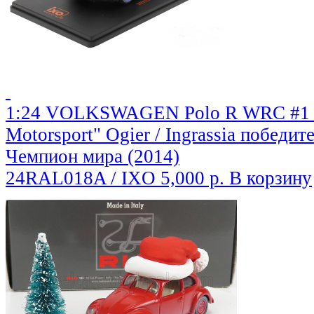
1:24 VOLKSWAGEN Polo R WRC #1 "
Motorsport" Ogier / Ingrassia победит
Чемпион мира (2014)
24RAL018A / IXO
5,000 р.
В корзину