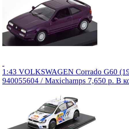
1:43 VOLKSWAGEN Corrado G60 (1990
940055604 / Maxichamps
7,650 р.
В к