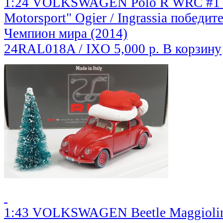
1:24 VOLKSWAGEN Polo R WRC #1 "
Motorsport" Ogier / Ingrassia победит
Чемпион мира (2014)
24RAL018A / IXO
5,000 р.
В корзину
1:43 VOLKSWAGEN Beetle Maggiolino