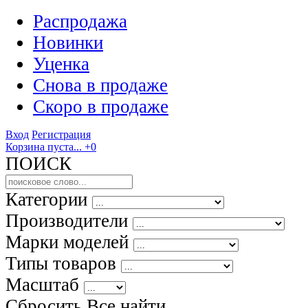
Распродажа
Новинки
Уценка
Снова в продаже
Скоро
в продаже
Вход
Регистрация
Корзина пуста...
+0
ПОИСК
Категории
Производители
Марки моделей
Типы товаров
Масштаб
Сбросить Все
найти