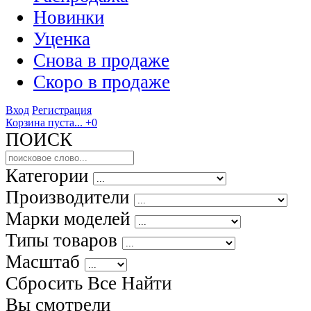
Новинки
Уценка
Снова в продаже
Скоро
в продаже
Вход
Регистрация
Корзина пуста...
+0
ПОИСК
Категории
Производители
Марки моделей
Типы товаров
Масштаб
Сбросить Все
Найти
Вы смотрели