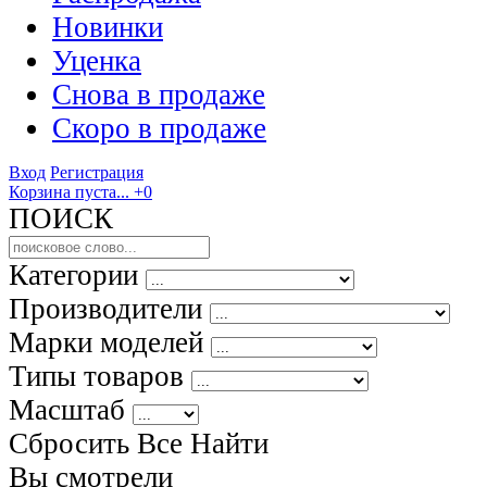
Новинки
Уценка
Снова в продаже
Скоро
в продаже
Вход
Регистрация
Корзина пуста...
+0
ПОИСК
Категории
Производители
Марки моделей
Типы товаров
Масштаб
Сбросить Все
Найти
Вы смотрели