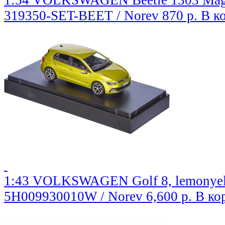
1:54 VOLKSWAGEN Beetle 1303 Maggi
319350-SET-BEET / Norev
870 р.
В к
1:43 VOLKSWAGEN Golf 8, lemonyell
5H009930010W / Norev
6,600 р.
В ко