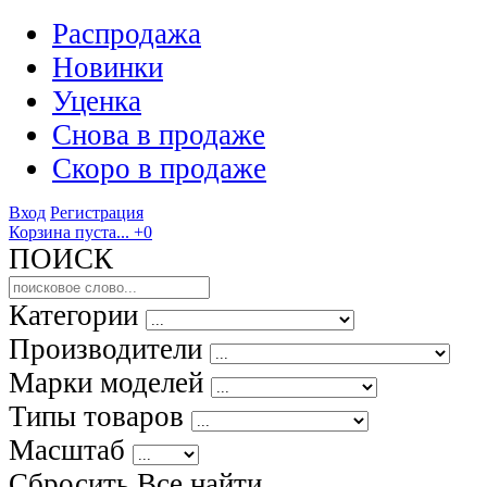
Распродажа
Новинки
Уценка
Снова в продаже
Скоро
в продаже
Вход
Регистрация
Корзина пуста...
+0
ПОИСК
Категории
Производители
Марки моделей
Типы товаров
Масштаб
Сбросить Все
найти