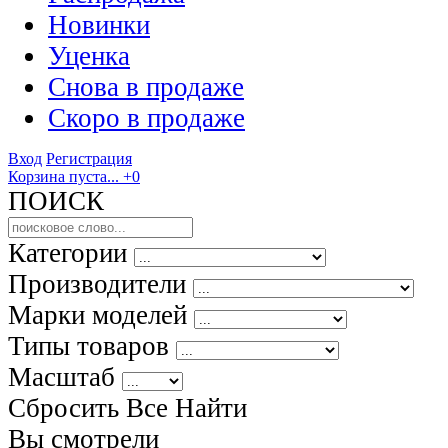
Новинки
Уценка
Снова в продаже
Скоро
в продаже
Вход
Регистрация
Корзина пуста...
+0
ПОИСК
Категории
Производители
Марки моделей
Типы товаров
Масштаб
Сбросить Все
Найти
Вы смотрели