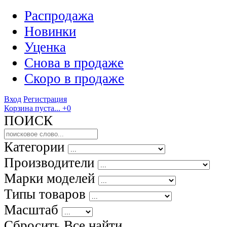
Распродажа
Новинки
Уценка
Снова в продаже
Скоро
в продаже
Вход
Регистрация
Корзина пуста...
+0
ПОИСК
Категории
Производители
Марки моделей
Типы товаров
Масштаб
Сбросить Все
найти