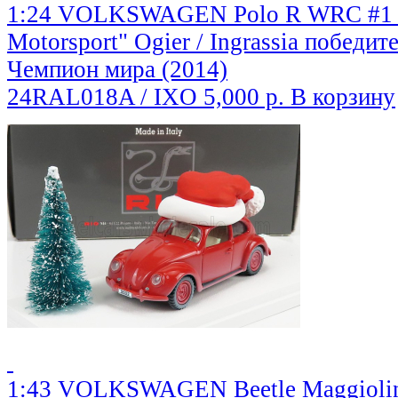
1:24 VOLKSWAGEN Polo R WRC #1 "
Motorsport" Ogier / Ingrassia победит
Чемпион мира (2014)
24RAL018A / IXO
5,000 р.
В корзину
1:43 VOLKSWAGEN Beetle Maggiolino