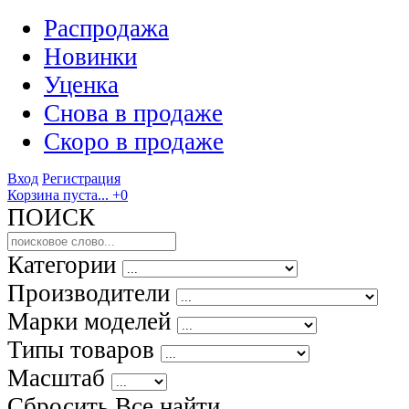
Распродажа
Новинки
Уценка
Снова в продаже
Скоро
в продаже
Вход
Регистрация
Корзина пуста...
+0
ПОИСК
Категории
Производители
Марки моделей
Типы товаров
Масштаб
Сбросить Все
найти