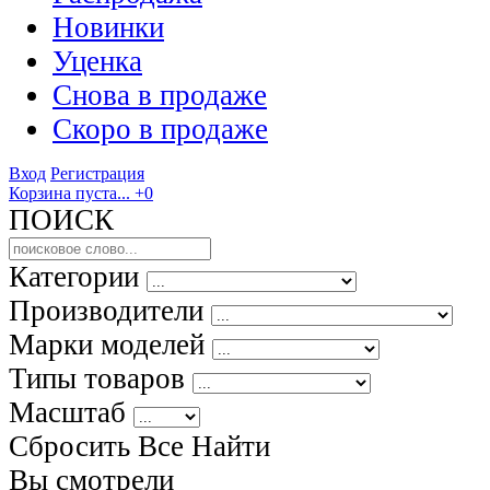
Новинки
Уценка
Снова в продаже
Скоро
в продаже
Вход
Регистрация
Корзина пуста...
+0
ПОИСК
Категории
Производители
Марки моделей
Типы товаров
Масштаб
Сбросить Все
Найти
Вы смотрели