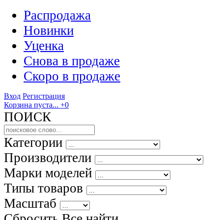
Распродажа
Новинки
Уценка
Снова в продаже
Скоро
в продаже
Вход
Регистрация
Корзина пуста...
+0
ПОИСК
Категории
Производители
Марки моделей
Типы товаров
Масштаб
Сбросить Все
найти