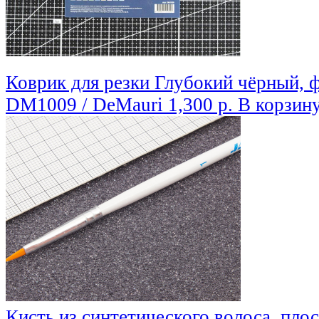
Коврик для резки Глубокий чёрный, ф
DM1009 / DeMauri
1,300 р.
В корзин
Кисть из синтетического волоса, пло