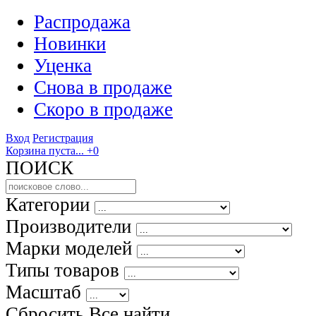
Распродажа
Новинки
Уценка
Снова в продаже
Скоро
в продаже
Вход
Регистрация
Корзина пуста...
+0
ПОИСК
Категории
Производители
Марки моделей
Типы товаров
Масштаб
Сбросить Все
найти