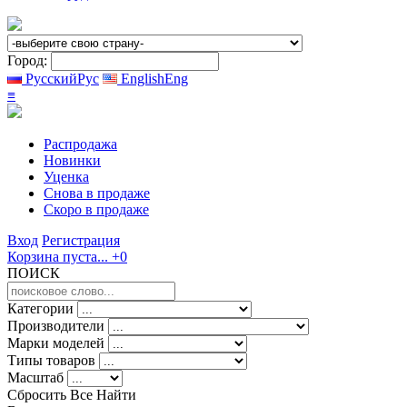
Город:
Русский
Рус
English
Eng
≡
Распродажа
Новинки
Уценка
Снова в продаже
Скоро
в продаже
Вход
Регистрация
Корзина пуста...
+0
ПОИСК
Категории
Производители
Марки моделей
Типы товаров
Масштаб
Сбросить Все
Найти