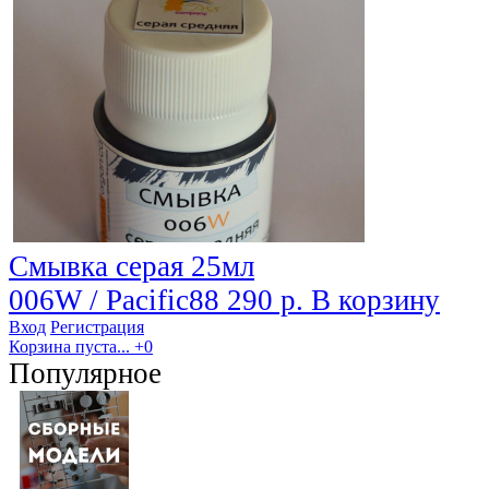
Смывка серая 25мл
006W / Pacific88
290 р.
В корзину
Вход
Регистрация
Корзина пуста...
+0
Популярное