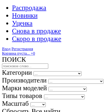
Распродажа
Новинки
Уценка
Снова в продаже
Скоро
в продаже
Вход
Регистрация
Корзина пуста...
+0
ПОИСК
Категории
Производители
Марки моделей
Типы товаров
Масштаб
Сбросить Все
найти