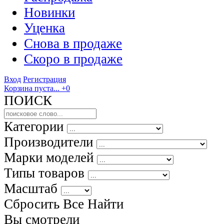
Новинки
Уценка
Снова в продаже
Скоро
в продаже
Вход
Регистрация
Корзина пуста...
+0
ПОИСК
Категории
Производители
Марки моделей
Типы товаров
Масштаб
Сбросить Все
Найти
Вы смотрели