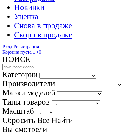
Новинки
Уценка
Снова в продаже
Скоро
в продаже
Вход
Регистрация
Корзина пуста...
+0
ПОИСК
Категории
Производители
Марки моделей
Типы товаров
Масштаб
Сбросить Все
Найти
Вы смотрели