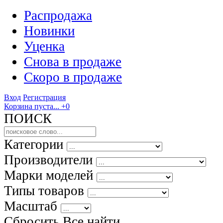
Распродажа
Новинки
Уценка
Снова в продаже
Скоро
в продаже
Вход
Регистрация
Корзина пуста...
+0
ПОИСК
Категории
Производители
Марки моделей
Типы товаров
Масштаб
Сбросить Все
найти