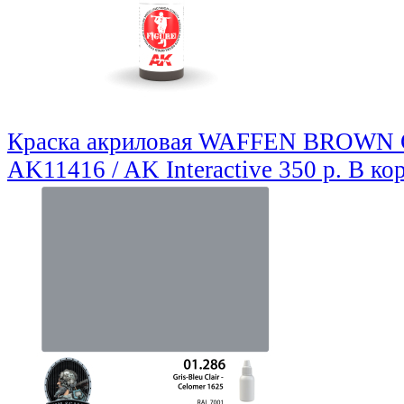
Краска акриловая WAFFEN BROWN 
AK11416 / AK Interactive
350 р.
В ко