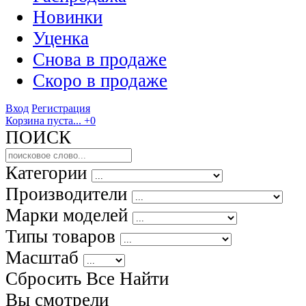
Новинки
Уценка
Снова в продаже
Скоро
в продаже
Вход
Регистрация
Корзина пуста...
+0
ПОИСК
Категории
Производители
Марки моделей
Типы товаров
Масштаб
Сбросить Все
Найти
Вы смотрели