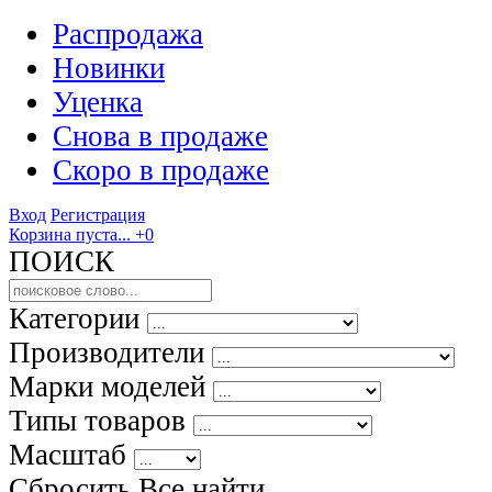
Распродажа
Новинки
Уценка
Снова в продаже
Скоро
в продаже
Вход
Регистрация
Корзина пуста...
+0
ПОИСК
Категории
Производители
Марки моделей
Типы товаров
Масштаб
Сбросить Все
найти