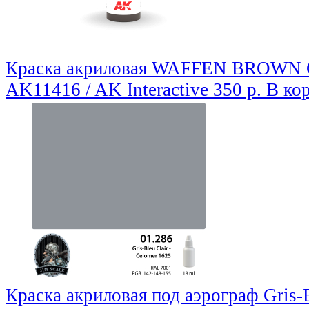
Краска акриловая WAFFEN BROWN 
AK11416 / AK Interactive
350 р.
В ко
Краска акриловая под аэрограф Gris-B