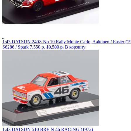
1:43 DATSUN 240Z No 10 Rally Monte Carlo, Aaltonen / Easter (1
S6286 / Spark
7,550 р.
10,500 р.
В корзину
1:43 DATSUN 510 BRE N 46 RACING (1972)