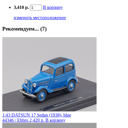
3,410 р.
В корзину
изменить местоположение
Рекомендуем... (7)
1:43 DATSUN 17 Sedan (1938), blue
44346 / Ebbro
2,420 р.
В корзину