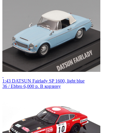
1:43 DATSUN Fairlady SP 1600, light blue
36 / Ebbro
6,000 р.
В корзину