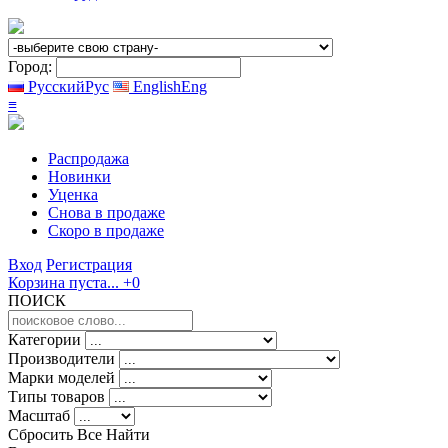
Город:
Русский
Рус
English
Eng
≡
Распродажа
Новинки
Уценка
Снова в продаже
Скоро
в продаже
Вход
Регистрация
Корзина пуста...
+0
ПОИСК
Категории
Производители
Марки моделей
Типы товаров
Масштаб
Сбросить Все
Найти