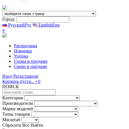
Город:
Русский
Рус
English
Eng
≡
Распродажа
Новинки
Уценка
Снова в продаже
Скоро
в продаже
Вход
Регистрация
Корзина пуста...
+0
ПОИСК
Категории
Производители
Марки моделей
Типы товаров
Масштаб
Сбросить Все
Найти