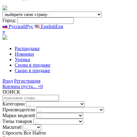
Город:
Русский
Рус
English
Eng
≡
Распродажа
Новинки
Уценка
Снова в продаже
Скоро
в продаже
Вход
Регистрация
Корзина пуста...
+0
ПОИСК
Категории
Производители
Марки моделей
Типы товаров
Масштаб
Сбросить Все
Найти