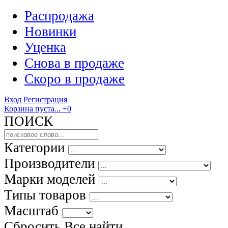
Распродажа
Новинки
Уценка
Снова в продаже
Скоро
в продаже
Вход
Регистрация
Корзина пуста...
+0
ПОИСК
Категории
Производители
Марки моделей
Типы товаров
Масштаб
Сбросить Все
найти