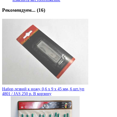
Рекомендуем... (16)
Набор лезвий к ножу, 0,6 х 9 х 45 мм, 6 шт./уп
4801 / JAS
250 р.
В корзину