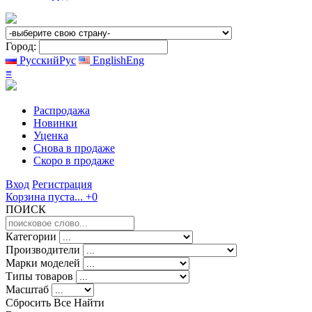
Город:
Русский
Рус
English
Eng
≡
Распродажа
Новинки
Уценка
Снова в продаже
Скоро
в продаже
Вход
Регистрация
Корзина пуста...
+0
ПОИСК
Категории
Производители
Марки моделей
Типы товаров
Масштаб
Сбросить Все
Найти